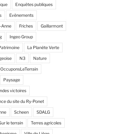
ique
Enquêtes publiques
s
Evènements
e-Anne
Friches
Gaillarmont
g
Ingeo Group
Patrimoine
La Planète Verte
geoise
N3
Nature
OccuponsLeTerrain
Paysage
andes victoires
ce du site du Ry-Ponet
nne
Scheen
SDALG
Sur le terrain
Terres agricoles
rbanisme
Ville de Liège