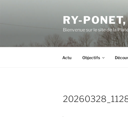
Aller
au
RY-PONET,
contenu
principal
Bienvenue sur le site de la Pl
Actu
Objectifs
Découv
20260328_112