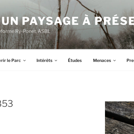
 UN PAYSAGE À PRÉS
ateforme Ry-Ponet, ASBL
rir le Parc
Intérêts
Études
Menaces
Pre
853