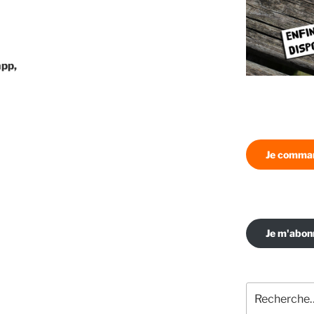
app,
Je comman
Je m'abo
Recherche
pour