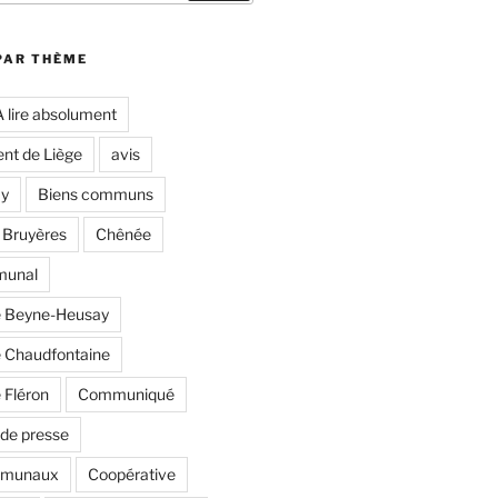
PAR THÈME
A lire absolument
nt de Liège
avis
y
Biens communs
 Bruyères
Chênée
munal
 Beyne-Heusay
Chaudfontaine
Fléron
Communiqué
de presse
mmunaux
Coopérative