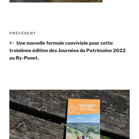
Navigation
Article
PRÉCÉDENT
de
précédent
Une nouvelle formule conviviale pour cette
l’article
troisième édition des Journées du Patrimoine 2022
au Ry-Ponet.