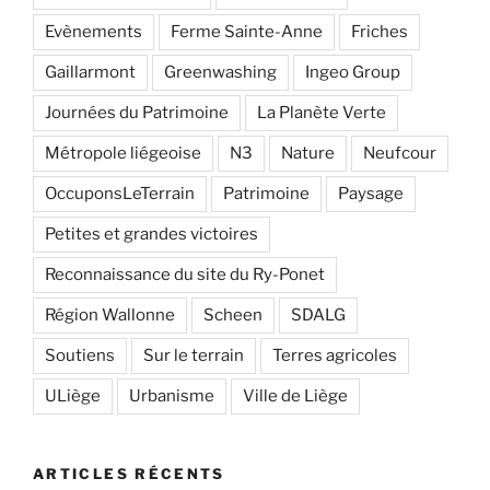
Evènements
Ferme Sainte-Anne
Friches
Gaillarmont
Greenwashing
Ingeo Group
Journées du Patrimoine
La Planète Verte
Métropole liégeoise
N3
Nature
Neufcour
OccuponsLeTerrain
Patrimoine
Paysage
Petites et grandes victoires
Reconnaissance du site du Ry-Ponet
Région Wallonne
Scheen
SDALG
Soutiens
Sur le terrain
Terres agricoles
ULiège
Urbanisme
Ville de Liège
ARTICLES RÉCENTS