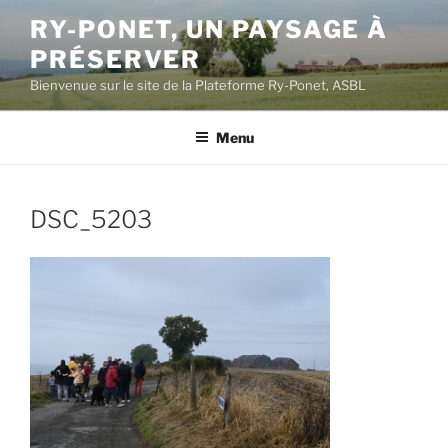
Aller
RY-PONET, UN PAYSAGE À
au
PRÉSERVER
contenu
principal
Bienvenue sur le site de la Plateforme Ry-Ponet, ASBL
Menu
DSC_5203