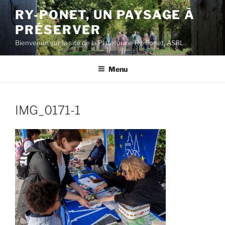
Aller
RY-PONET, UN PAYSAGE À
au
PRÉSERVER
contenu
principal
Bienvenue sur le site de la Plateforme Ry-Ponet, ASBL
Menu
IMG_0171-1