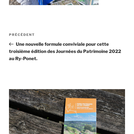
Navigation
Article
PRÉCÉDENT
de
précédent
Une nouvelle formule conviviale pour cette
l’article
troisième édition des Journées du Patrimoine 2022
au Ry-Ponet.