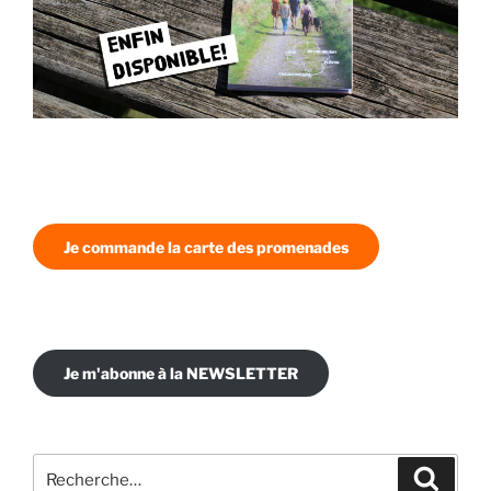
Je commande la carte des promenades
Je m'abonne à la NEWSLETTER
Recherche
Recher