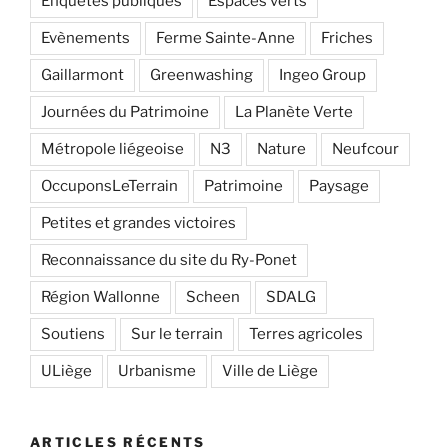
Enquêtes publiques
Espaces verts
Evènements
Ferme Sainte-Anne
Friches
Gaillarmont
Greenwashing
Ingeo Group
Journées du Patrimoine
La Planète Verte
Métropole liégeoise
N3
Nature
Neufcour
OccuponsLeTerrain
Patrimoine
Paysage
Petites et grandes victoires
Reconnaissance du site du Ry-Ponet
Région Wallonne
Scheen
SDALG
Soutiens
Sur le terrain
Terres agricoles
ULiège
Urbanisme
Ville de Liège
ARTICLES RÉCENTS