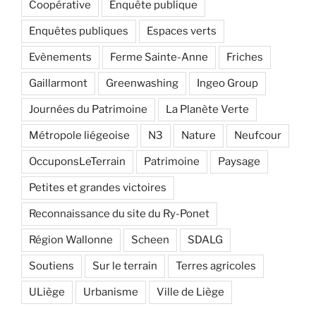
Coopérative
Enquête publique
Enquêtes publiques
Espaces verts
Evènements
Ferme Sainte-Anne
Friches
Gaillarmont
Greenwashing
Ingeo Group
Journées du Patrimoine
La Planète Verte
Métropole liégeoise
N3
Nature
Neufcour
OccuponsLeTerrain
Patrimoine
Paysage
Petites et grandes victoires
Reconnaissance du site du Ry-Ponet
Région Wallonne
Scheen
SDALG
Soutiens
Sur le terrain
Terres agricoles
ULiège
Urbanisme
Ville de Liège