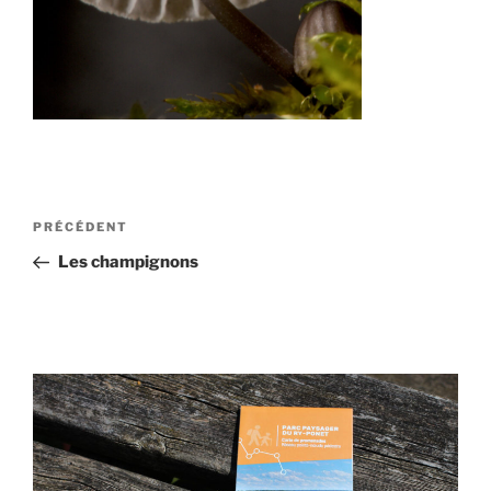
Navigation
Article
PRÉCÉDENT
de
précédent
Les champignons
l’article