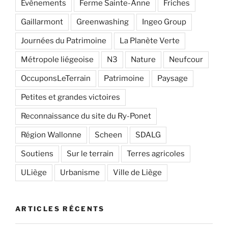
Evènements
Ferme Sainte-Anne
Friches
Gaillarmont
Greenwashing
Ingeo Group
Journées du Patrimoine
La Planète Verte
Métropole liégeoise
N3
Nature
Neufcour
OccuponsLeTerrain
Patrimoine
Paysage
Petites et grandes victoires
Reconnaissance du site du Ry-Ponet
Région Wallonne
Scheen
SDALG
Soutiens
Sur le terrain
Terres agricoles
ULiège
Urbanisme
Ville de Liège
ARTICLES RÉCENTS