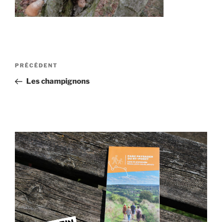
Navigation
Article
PRÉCÉDENT
de
précédent
Les champignons
l’article