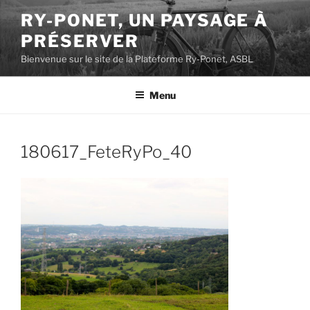
Aller
RY-PONET, UN PAYSAGE À
au
PRÉSERVER
contenu
principal
Bienvenue sur le site de la Plateforme Ry-Ponet, ASBL
Menu
180617_FeteRyPo_40