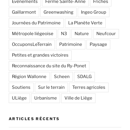
Evènements
Ferme Sainte-Anne
Friches
Gaillarmont
Greenwashing
Ingeo Group
Journées du Patrimoine
La Planète Verte
Métropole liégeoise
N3
Nature
Neufcour
OccuponsLeTerrain
Patrimoine
Paysage
Petites et grandes victoires
Reconnaissance du site du Ry-Ponet
Région Wallonne
Scheen
SDALG
Soutiens
Sur le terrain
Terres agricoles
ULiège
Urbanisme
Ville de Liège
ARTICLES RÉCENTS