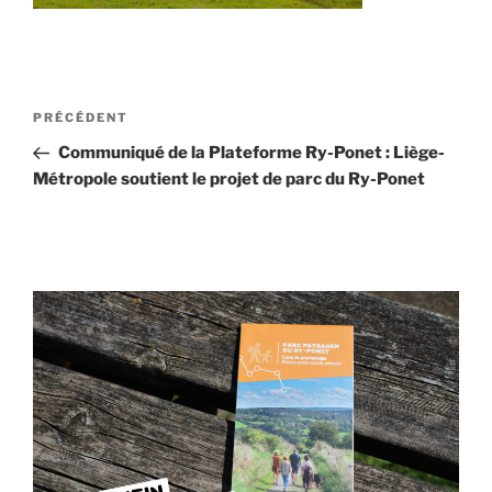
Navigation
Article
PRÉCÉDENT
de
précédent
Communiqué de la Plateforme Ry-Ponet : Liège-
l’article
Métropole soutient le projet de parc du Ry-Ponet