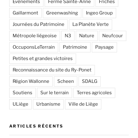
Evènements
Ferme Sainte-Anne
Friches
Gaillarmont
Greenwashing
Ingeo Group
Journées du Patrimoine
La Planète Verte
Métropole liégeoise
N3
Nature
Neufcour
OccuponsLeTerrain
Patrimoine
Paysage
Petites et grandes victoires
Reconnaissance du site du Ry-Ponet
Région Wallonne
Scheen
SDALG
Soutiens
Sur le terrain
Terres agricoles
ULiège
Urbanisme
Ville de Liège
ARTICLES RÉCENTS