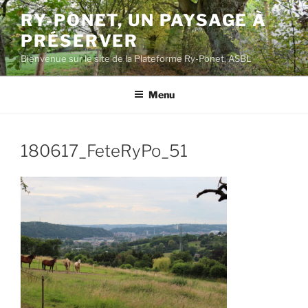
Aller
RY-PONET, UN PAYSAGE À
au
PRÉSERVER
contenu
principal
Bienvenue sur le site de la Plateforme Ry-Ponet, ASBL
Menu
180617_FeteRyPo_51