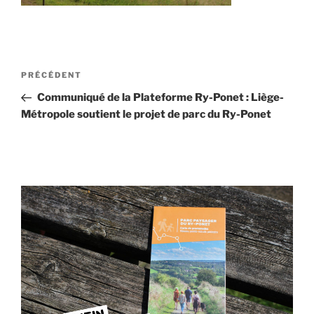
Navigation
Article
PRÉCÉDENT
de
précédent
Communiqué de la Plateforme Ry-Ponet : Liège-
l’article
Métropole soutient le projet de parc du Ry-Ponet