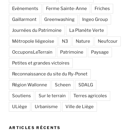
Evènements
Ferme Sainte-Anne
Friches
Gaillarmont
Greenwashing
Ingeo Group
Journées du Patrimoine
La Planète Verte
Métropole liégeoise
N3
Nature
Neufcour
OccuponsLeTerrain
Patrimoine
Paysage
Petites et grandes victoires
Reconnaissance du site du Ry-Ponet
Région Wallonne
Scheen
SDALG
Soutiens
Sur le terrain
Terres agricoles
ULiège
Urbanisme
Ville de Liège
ARTICLES RÉCENTS