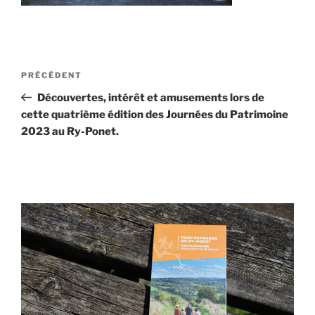
Navigation
Article
PRÉCÉDENT
de
précédent
Découvertes, intérêt et amusements lors de
l’article
cette quatrième édition des Journées du Patrimoine
2023 au Ry-Ponet.