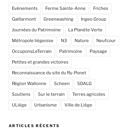
Evènements
Ferme Sainte-Anne
Friches
Gaillarmont
Greenwashing
Ingeo Group
Journées du Patrimoine
La Planète Verte
Métropole liégeoise
N3
Nature
Neufcour
OccuponsLeTerrain
Patrimoine
Paysage
Petites et grandes victoires
Reconnaissance du site du Ry-Ponet
Région Wallonne
Scheen
SDALG
Soutiens
Sur le terrain
Terres agricoles
ULiège
Urbanisme
Ville de Liège
ARTICLES RÉCENTS