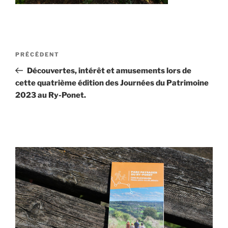
Navigation
Article
PRÉCÉDENT
de
précédent
Découvertes, intérêt et amusements lors de
l’article
cette quatrième édition des Journées du Patrimoine
2023 au Ry-Ponet.