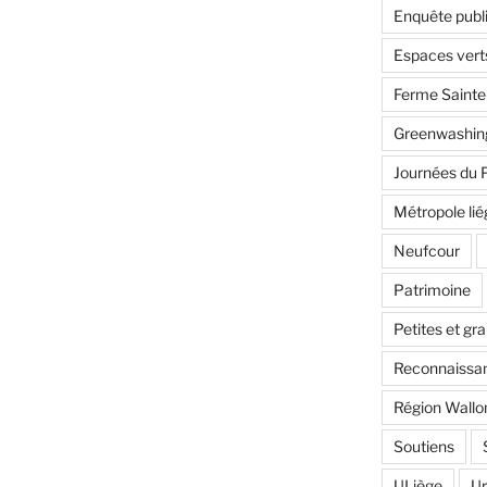
Enquête publ
Espaces vert
Ferme Saint
Greenwashin
Journées du 
Métropole lié
Neufcour
Patrimoine
Petites et gr
Reconnaissan
Région Wallo
Soutiens
ULiège
U