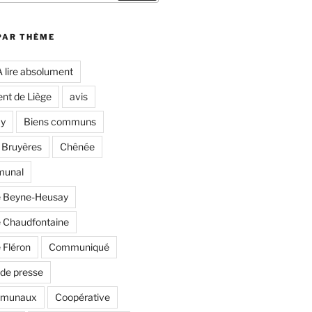
PAR THÈME
A lire absolument
nt de Liège
avis
y
Biens communs
 Bruyères
Chênée
munal
 Beyne-Heusay
Chaudfontaine
Fléron
Communiqué
de presse
mmunaux
Coopérative