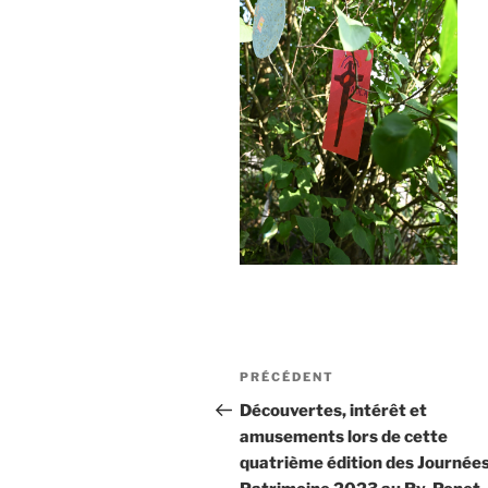
Navigation
Article
PRÉCÉDENT
de
précédent
Découvertes, intérêt et
amusements lors de cette
l’article
quatrième édition des Journée