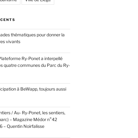
ÉCENTS
ades thématiques pour donner la
res vivants
a Plateforme Ry-Ponet a interpellé
es quatre communes du Parc du Ry-
cipation à BeWapp, toujours aussi
tiers / Au- Ry-Ponet, les sentiers,
u parc) – Magazine Médor n°42
 – Quentin Noirfalisse