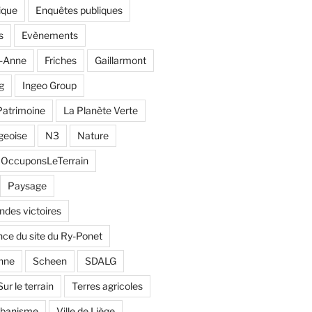
ique
Enquêtes publiques
s
Evènements
e-Anne
Friches
Gaillarmont
g
Ingeo Group
Patrimoine
La Planète Verte
geoise
N3
Nature
OccuponsLeTerrain
Paysage
andes victoires
ce du site du Ry-Ponet
nne
Scheen
SDALG
Sur le terrain
Terres agricoles
rbanisme
Ville de Liège