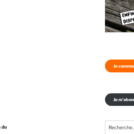
Je comman
Je m'abo
Recherche
s du
pour