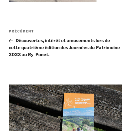
Navigation
Article
PRÉCÉDENT
de
précédent
Découvertes, intérêt et amusements lors de
l’article
cette quatrième édition des Journées du Patrimoine
2023 au Ry-Ponet.