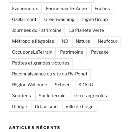
Evènements
Ferme Sainte-Anne
Friches
Gaillarmont
Greenwashing
Ingeo Group
Journées du Patrimoine
La Planète Verte
Métropole liégeoise
N3
Nature
Neufcour
OccuponsLeTerrain
Patrimoine
Paysage
Petites et grandes victoires
Reconnaissance du site du Ry-Ponet
Région Wallonne
Scheen
SDALG
Soutiens
Sur le terrain
Terres agricoles
ULiège
Urbanisme
Ville de Liège
ARTICLES RÉCENTS