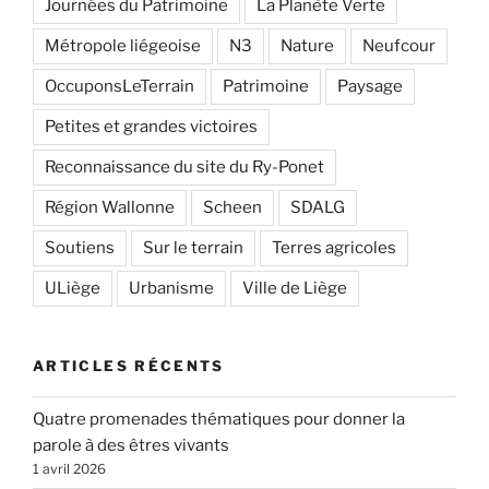
Journées du Patrimoine
La Planète Verte
Métropole liégeoise
N3
Nature
Neufcour
OccuponsLeTerrain
Patrimoine
Paysage
Petites et grandes victoires
Reconnaissance du site du Ry-Ponet
Région Wallonne
Scheen
SDALG
Soutiens
Sur le terrain
Terres agricoles
ULiège
Urbanisme
Ville de Liège
ARTICLES RÉCENTS
Quatre promenades thématiques pour donner la
parole à des êtres vivants
1 avril 2026