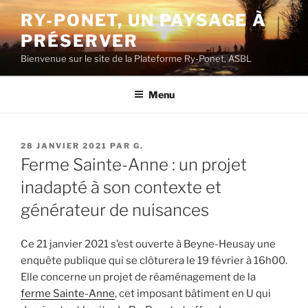
Aller
RY-PONET, UN PAYSAGE À
au
PRÉSERVER
contenu
principal
Bienvenue sur le site de la Plateforme Ry-Ponet, ASBL
Menu
PUBLIÉ
28 JANVIER 2021
PAR
G.
LE
Ferme Sainte-Anne : un projet
inadapté à son contexte et
générateur de nuisances
Ce 21 janvier 2021 s’est ouverte à Beyne-Heusay une
enquête publique qui se clôturera le 19 février à 16h00.
Elle concerne un projet de réaménagement de la
ferme Sainte-Anne
, cet imposant bâtiment en U qui