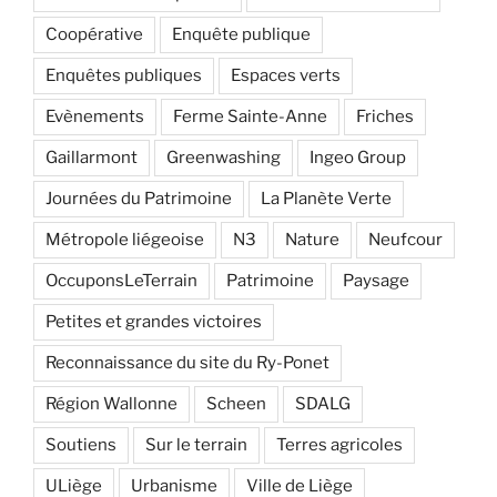
Coopérative
Enquête publique
Enquêtes publiques
Espaces verts
Evènements
Ferme Sainte-Anne
Friches
Gaillarmont
Greenwashing
Ingeo Group
Journées du Patrimoine
La Planète Verte
Métropole liégeoise
N3
Nature
Neufcour
OccuponsLeTerrain
Patrimoine
Paysage
Petites et grandes victoires
Reconnaissance du site du Ry-Ponet
Région Wallonne
Scheen
SDALG
Soutiens
Sur le terrain
Terres agricoles
ULiège
Urbanisme
Ville de Liège