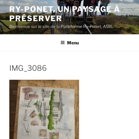
Aller
RY-PONET, UN PAYSAGE À
au
PRÉSERVER
contenu
principal
Bienvenue sur le site de la Plateforme Ry-Ponet, ASBL
Menu
IMG_3086