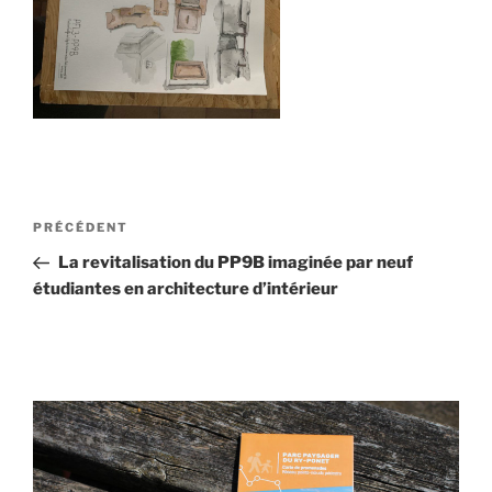
Navigation
Article
PRÉCÉDENT
de
précédent
La revitalisation du PP9B imaginée par neuf
l’article
étudiantes en architecture d’intérieur