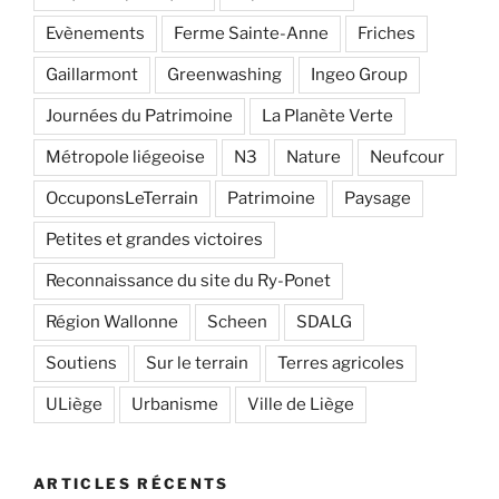
Evènements
Ferme Sainte-Anne
Friches
Gaillarmont
Greenwashing
Ingeo Group
Journées du Patrimoine
La Planète Verte
Métropole liégeoise
N3
Nature
Neufcour
OccuponsLeTerrain
Patrimoine
Paysage
Petites et grandes victoires
Reconnaissance du site du Ry-Ponet
Région Wallonne
Scheen
SDALG
Soutiens
Sur le terrain
Terres agricoles
ULiège
Urbanisme
Ville de Liège
ARTICLES RÉCENTS