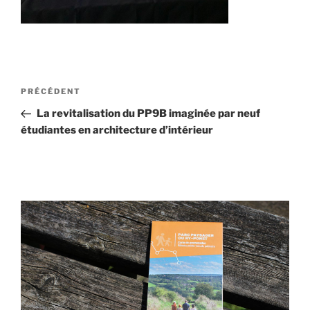
Navigation
Article
PRÉCÉDENT
de
précédent
La revitalisation du PP9B imaginée par neuf
l’article
étudiantes en architecture d’intérieur