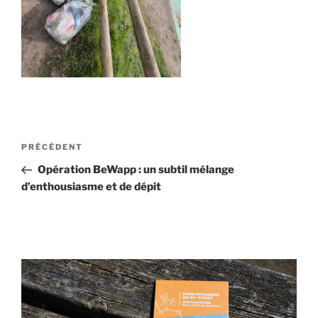
Navigation
Article
PRÉCÉDENT
de
précédent
Opération BeWapp : un subtil mélange
l’article
d’enthousiasme et de dépit