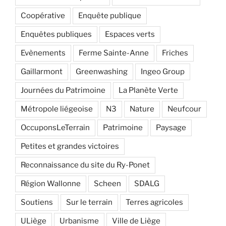
Coopérative
Enquête publique
Enquêtes publiques
Espaces verts
Evènements
Ferme Sainte-Anne
Friches
Gaillarmont
Greenwashing
Ingeo Group
Journées du Patrimoine
La Planète Verte
Métropole liégeoise
N3
Nature
Neufcour
OccuponsLeTerrain
Patrimoine
Paysage
Petites et grandes victoires
Reconnaissance du site du Ry-Ponet
Région Wallonne
Scheen
SDALG
Soutiens
Sur le terrain
Terres agricoles
ULiège
Urbanisme
Ville de Liège