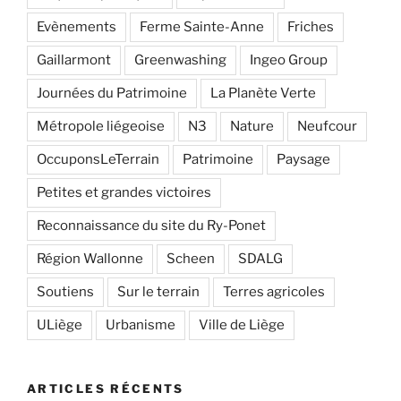
Evènements
Ferme Sainte-Anne
Friches
Gaillarmont
Greenwashing
Ingeo Group
Journées du Patrimoine
La Planète Verte
Métropole liégeoise
N3
Nature
Neufcour
OccuponsLeTerrain
Patrimoine
Paysage
Petites et grandes victoires
Reconnaissance du site du Ry-Ponet
Région Wallonne
Scheen
SDALG
Soutiens
Sur le terrain
Terres agricoles
ULiège
Urbanisme
Ville de Liège
ARTICLES RÉCENTS