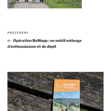
Navigation
Article
PRÉCÉDENT
de
précédent
Opération BeWapp : un subtil mélange
l’article
d’enthousiasme et de dépit