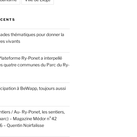
ÉCENTS
ades thématiques pour donner la
res vivants
a Plateforme Ry-Ponet a interpellé
es quatre communes du Parc du Ry-
cipation à BeWapp, toujours aussi
tiers / Au- Ry-Ponet, les sentiers,
u parc) – Magazine Médor n°42
 – Quentin Noirfalisse