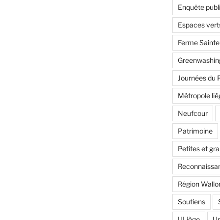
Enquête publ
Espaces vert
Ferme Saint
Greenwashin
Journées du 
Métropole lié
Neufcour
Patrimoine
Petites et gr
Reconnaissan
Région Wallo
Soutiens
ULiège
U