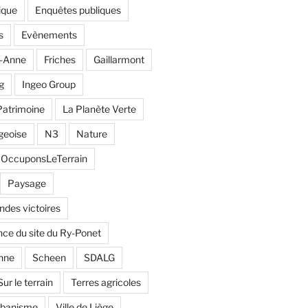
ique
Enquêtes publiques
s
Evènements
e-Anne
Friches
Gaillarmont
g
Ingeo Group
Patrimoine
La Planète Verte
geoise
N3
Nature
OccuponsLeTerrain
Paysage
andes victoires
ce du site du Ry-Ponet
nne
Scheen
SDALG
Sur le terrain
Terres agricoles
rbanisme
Ville de Liège