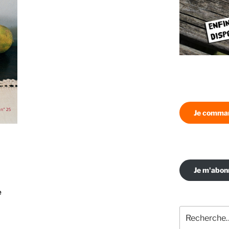
Je comman
Je m'abo
e
Recherche
pour