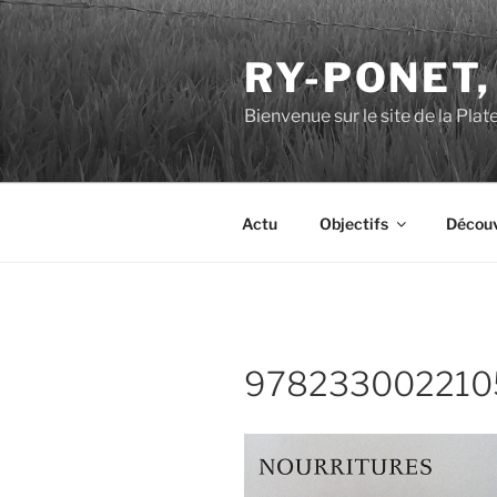
Aller
au
RY-PONET,
contenu
principal
Bienvenue sur le site de la Pl
Actu
Objectifs
Découv
978233002210