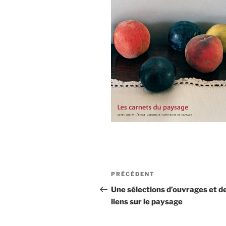
Navigation
Article
PRÉCÉDENT
de
précédent
Une sélections d’ouvrages et d
liens sur le paysage
l’article