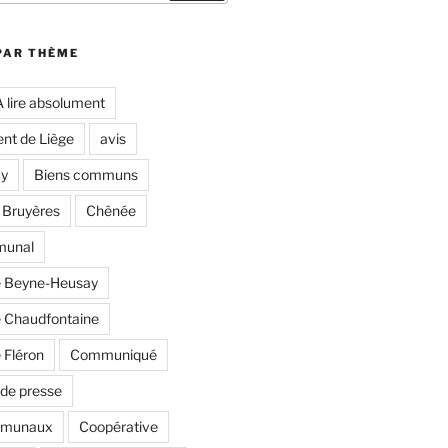
PAR THÈME
A lire absolument
nt de Liège
avis
y
Biens communs
 Bruyères
Chênée
munal
 Beyne-Heusay
Chaudfontaine
Fléron
Communiqué
de presse
mmunaux
Coopérative