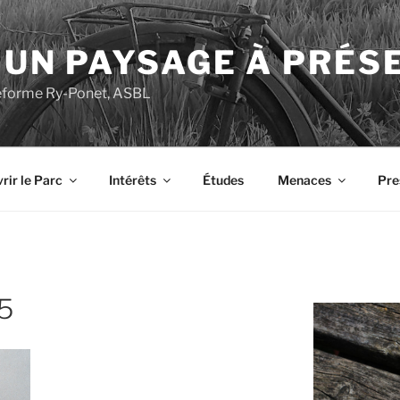
 UN PAYSAGE À PRÉS
ateforme Ry-Ponet, ASBL
rir le Parc
Intérêts
Études
Menaces
Pre
5