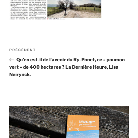
Navigation
Article
PRÉCÉDENT
de
précédent
Qu’en est-il de l’avenir du Ry-Ponet, ce « poumon
l’article
vert » de 400 hectares ? La Dernière Heure, Lisa
Neirynck.