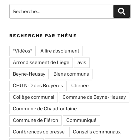
Recherche
Recher
pour
:
RECHERCHE PAR THÈME
*Vidéos*
A lire absolument
Arrondissement de Liège
avis
Beyne-Heusay
Biens communs
CHU N-D des Bruyères
Chênée
Collège communal
Commune de Beyne-Heusay
Commune de Chaudfontaine
Commune de Fléron
Communiqué
Conférences de presse
Conseils communaux