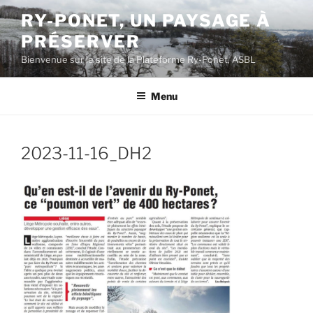
Aller
RY-PONET, UN PAYSAGE À
au
PRÉSERVER
contenu
principal
Bienvenue sur le site de la Plateforme Ry-Ponet, ASBL
Menu
2023-11-16_DH2