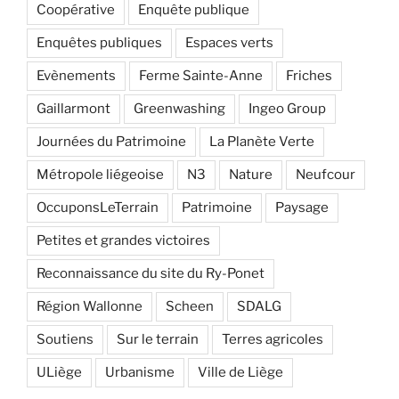
Coopérative
Enquête publique
Enquêtes publiques
Espaces verts
Evènements
Ferme Sainte-Anne
Friches
Gaillarmont
Greenwashing
Ingeo Group
Journées du Patrimoine
La Planète Verte
Métropole liégeoise
N3
Nature
Neufcour
OccuponsLeTerrain
Patrimoine
Paysage
Petites et grandes victoires
Reconnaissance du site du Ry-Ponet
Région Wallonne
Scheen
SDALG
Soutiens
Sur le terrain
Terres agricoles
ULiège
Urbanisme
Ville de Liège