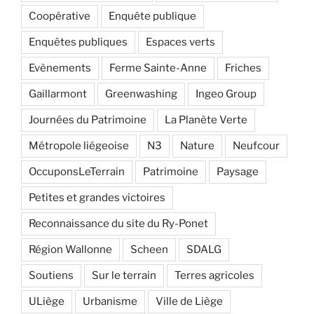
Coopérative
Enquête publique
Enquêtes publiques
Espaces verts
Evènements
Ferme Sainte-Anne
Friches
Gaillarmont
Greenwashing
Ingeo Group
Journées du Patrimoine
La Planète Verte
Métropole liégeoise
N3
Nature
Neufcour
OccuponsLeTerrain
Patrimoine
Paysage
Petites et grandes victoires
Reconnaissance du site du Ry-Ponet
Région Wallonne
Scheen
SDALG
Soutiens
Sur le terrain
Terres agricoles
ULiège
Urbanisme
Ville de Liège