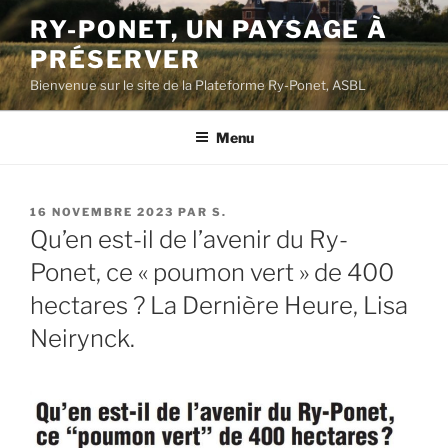
Aller
RY-PONET, UN PAYSAGE À
au
PRÉSERVER
contenu
principal
Bienvenue sur le site de la Plateforme Ry-Ponet, ASBL
Menu
PUBLIÉ
16 NOVEMBRE 2023
PAR
S.
LE
Qu’en est-il de l’avenir du Ry-
Ponet, ce « poumon vert » de 400
hectares ? La Dernière Heure, Lisa
Neirynck.