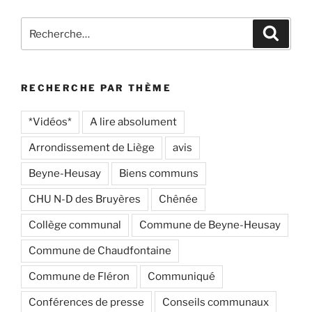
Recherche
Recher
pour
:
RECHERCHE PAR THÈME
*Vidéos*
A lire absolument
Arrondissement de Liège
avis
Beyne-Heusay
Biens communs
CHU N-D des Bruyères
Chênée
Collège communal
Commune de Beyne-Heusay
Commune de Chaudfontaine
Commune de Fléron
Communiqué
Conférences de presse
Conseils communaux