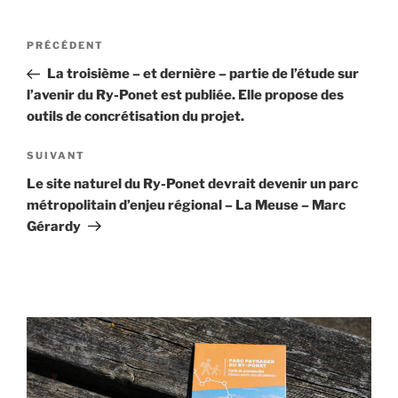
Navigation
Article
PRÉCÉDENT
de
précédent
La troisième – et dernière – partie de l’étude sur
l’article
l’avenir du Ry-Ponet est publiée. Elle propose des
outils de concrétisation du projet.
Article
SUIVANT
suivant
Le site naturel du Ry-Ponet devrait devenir un parc
métropolitain d’enjeu régional – La Meuse – Marc
Gérardy