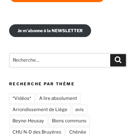
Je m'abonne à la NEWSLETTER
Recherche
Recher
pour
:
RECHERCHE PAR THÈME
*Vidéos*
A lire absolument
Arrondissement de Liège
avis
Beyne-Heusay
Biens communs
CHU N-D des Bruyères
Chênée