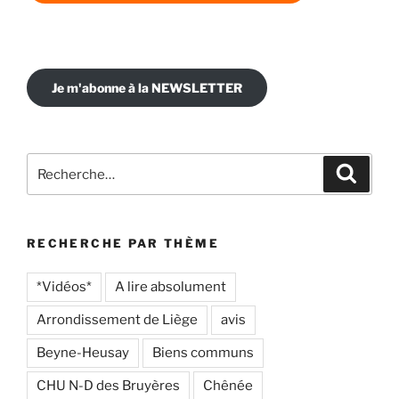
Je m'abonne à la NEWSLETTER
Recherche
Recher
pour
:
RECHERCHE PAR THÈME
*Vidéos*
A lire absolument
Arrondissement de Liège
avis
Beyne-Heusay
Biens communs
CHU N-D des Bruyères
Chênée