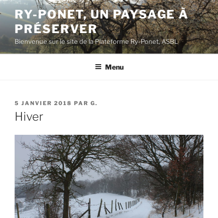
Aller
RY-PONET, UN PAYSAGE À
au
PRÉSERVER
contenu
principal
Bienvenue sur le site de la Plateforme Ry-Ponet, ASBL
Menu
PUBLIÉ
5 JANVIER 2018
PAR
G.
LE
Hiver