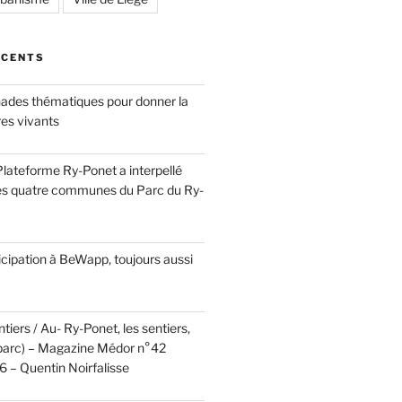
ÉCENTS
ades thématiques pour donner la
res vivants
a Plateforme Ry-Ponet a interpellé
es quatre communes du Parc du Ry-
cipation à BeWapp, toujours aussi
tiers / Au- Ry-Ponet, les sentiers,
u parc) – Magazine Médor n°42
 – Quentin Noirfalisse