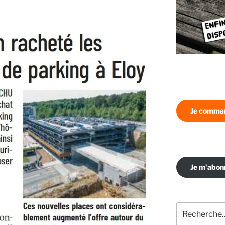
Je comman
Je m'abo
Recherche
pour