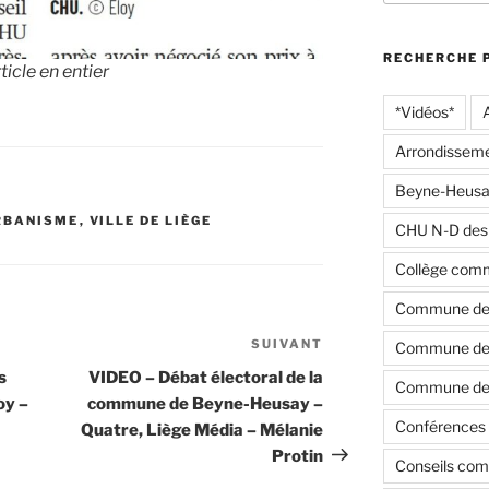
:
RECHERCHE 
ticle en entier
*Vidéos*
Arrondisseme
Beyne-Heusa
RBANISME
,
VILLE DE LIÈGE
CHU N-D des
Collège com
Commune de
SUIVANT
Article
Commune de 
suivant
s
VIDEO – Débat électoral de la
Commune de 
oy –
commune de Beyne-Heusay –
Conférences 
Quatre, Liège Média – Mélanie
Protin
Conseils co