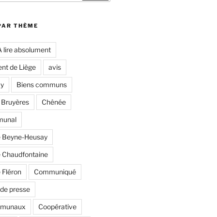
PAR THÈME
A lire absolument
nt de Liège
avis
y
Biens communs
 Bruyères
Chênée
munal
 Beyne-Heusay
Chaudfontaine
Fléron
Communiqué
de presse
mmunaux
Coopérative