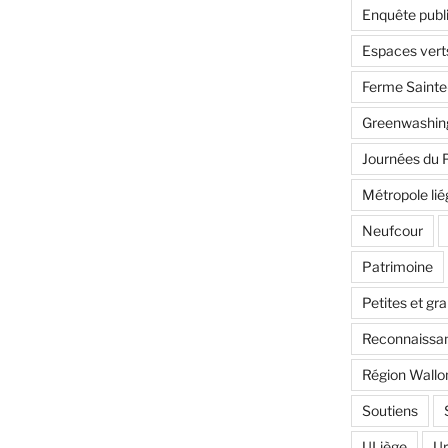
Enquête publ
Espaces vert
Ferme Saint
Greenwashin
Journées du 
Métropole lié
Neufcour
Patrimoine
Petites et gr
Reconnaissan
Région Wallo
Soutiens
ULiège
U