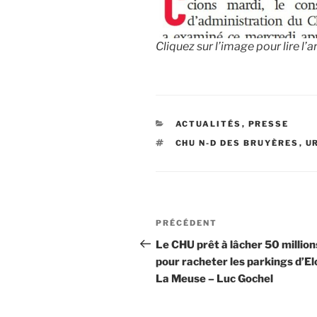
Cliquez sur l’image pour lire l’ar
CATÉGORIES
ACTUALITÉS
,
PRESSE
ÉTIQUETTES
CHU N-D DES BRUYÈRES
,
U
Navigation
Article
PRÉCÉDENT
de
précédent
Le CHU prêt à lâcher 50 million
pour racheter les parkings d’El
l’article
La Meuse – Luc Gochel