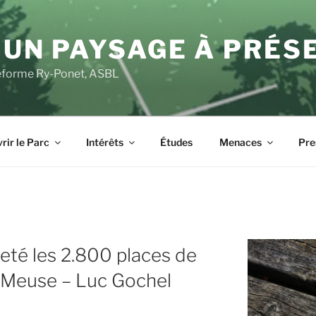
 UN PAYSAGE À PRÉS
ateforme Ry-Ponet, ASBL
rir le Parc
Intérêts
Études
Menaces
Pre
eté les 2.800 places de
a Meuse – Luc Gochel