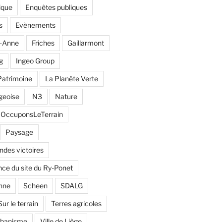
ique
Enquêtes publiques
s
Evènements
e-Anne
Friches
Gaillarmont
g
Ingeo Group
Patrimoine
La Planète Verte
geoise
N3
Nature
OccuponsLeTerrain
Paysage
andes victoires
ce du site du Ry-Ponet
nne
Scheen
SDALG
Sur le terrain
Terres agricoles
rbanisme
Ville de Liège