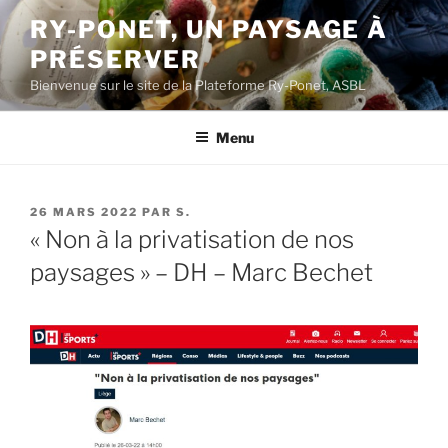
Aller
RY-PONET, UN PAYSAGE À
au
PRÉSERVER
contenu
principal
Bienvenue sur le site de la Plateforme Ry-Ponet, ASBL
Menu
PUBLIÉ
26 MARS 2022
PAR
S.
LE
« Non à la privatisation de nos
paysages » – DH – Marc Bechet