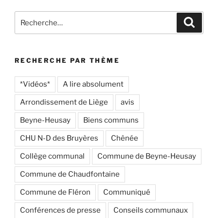
Recherche
Recher
pour
:
RECHERCHE PAR THÈME
*Vidéos*
A lire absolument
Arrondissement de Liège
avis
Beyne-Heusay
Biens communs
CHU N-D des Bruyères
Chênée
Collège communal
Commune de Beyne-Heusay
Commune de Chaudfontaine
Commune de Fléron
Communiqué
Conférences de presse
Conseils communaux