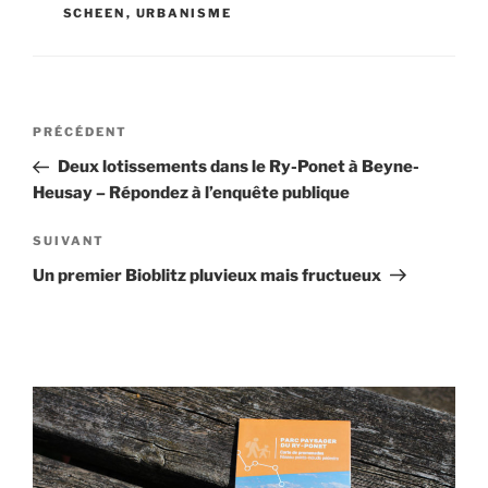
SCHEEN
,
URBANISME
Navigation
Article
PRÉCÉDENT
de
précédent
Deux lotissements dans le Ry-Ponet à Beyne-
l’article
Heusay – Répondez à l’enquête publique
Article
SUIVANT
suivant
Un premier Bioblitz pluvieux mais fructueux