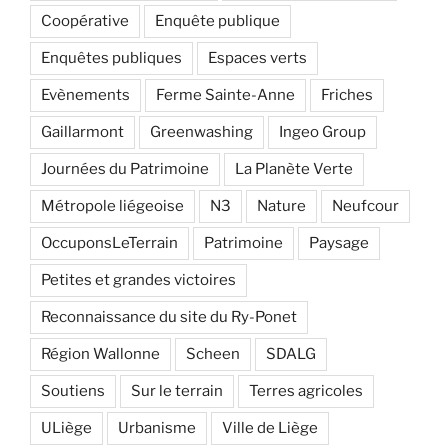
Coopérative
Enquête publique
Enquêtes publiques
Espaces verts
Evènements
Ferme Sainte-Anne
Friches
Gaillarmont
Greenwashing
Ingeo Group
Journées du Patrimoine
La Planète Verte
Métropole liégeoise
N3
Nature
Neufcour
OccuponsLeTerrain
Patrimoine
Paysage
Petites et grandes victoires
Reconnaissance du site du Ry-Ponet
Région Wallonne
Scheen
SDALG
Soutiens
Sur le terrain
Terres agricoles
ULiège
Urbanisme
Ville de Liège