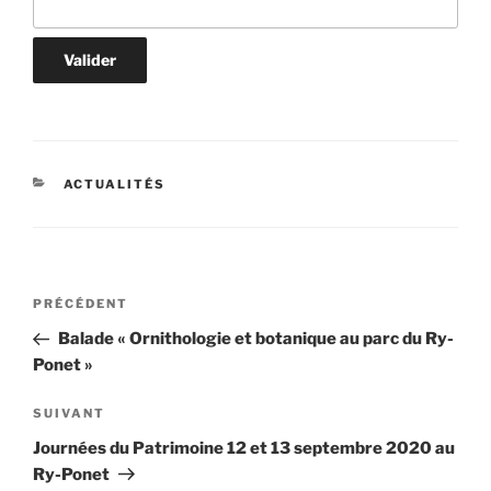
CATÉGORIES
ACTUALITÉS
Navigation
Article
PRÉCÉDENT
de
précédent
Balade « Ornithologie et botanique au parc du Ry-
l’article
Ponet »
Article
SUIVANT
suivant
Journées du Patrimoine 12 et 13 septembre 2020 au
Ry-Ponet