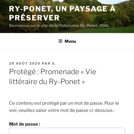
Aller
RY-PONET, UN PAYSAGE À
au
PRÉSERVER
contenu
principal
Bienvenue sur le site de la Plateforme Ry-Ponet, ASBL
Menu
PUBLIÉ
29 AOÛT 2020
PAR
S.
LE
Protégé : Promenade « Vie
littéraire du Ry-Ponet »
Ce contenu est protégé par un mot de passe. Pour le
voir, veuillez saisir votre mot de passe ci-dessous :
Mot de passe :