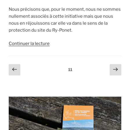
Nous précisons que, pour le moment, nous ne sommes
nullement associés à cette initiative mais que nous
nous en réjouissons car elle va dans le sens de la
protection du site du Ry-Ponet.
de
Continuer la lecture
« Créer
un
« parc
Pagination
Page
Page
Page
11
naturel
précédente
suiv
des
urbain »
publications
de
400
hectares
–
La
Meuse »