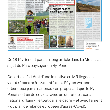
(3e
partie)
–
La
Chronique
du
Vieux-
Liège »
Ce 18 février est paru un
long article dans La Meuse
au
sujet du Parc paysager du Ry-Ponet.
Cet article fait état d’une initiative du MR liégeois qui
vise à répondre à la volonté de la Région wallonne de
créer deux parcs nationaux en proposant que le Ry-
Ponet soit un de ceux-ci, avec un statut de « parc
national urbain » (le tout dans le cadre – et avec l’argent
– du plan de relance européen d’après-Covid).