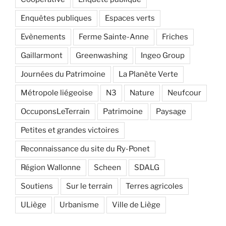
Enquêtes publiques
Espaces verts
Evènements
Ferme Sainte-Anne
Friches
Gaillarmont
Greenwashing
Ingeo Group
Journées du Patrimoine
La Planète Verte
Métropole liégeoise
N3
Nature
Neufcour
OccuponsLeTerrain
Patrimoine
Paysage
Petites et grandes victoires
Reconnaissance du site du Ry-Ponet
Région Wallonne
Scheen
SDALG
Soutiens
Sur le terrain
Terres agricoles
ULiège
Urbanisme
Ville de Liège