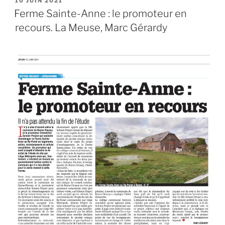
PUBLIÉ
10 JUIN 2021
LE
des
Ferme Sainte-Anne : le promoteur en
Journées
recours. La Meuse, Marc Gérardy
du
Patrimoine
a
mis
en
valeur
les
femmes
et
les
richesses
du
Ry-
Ponet »