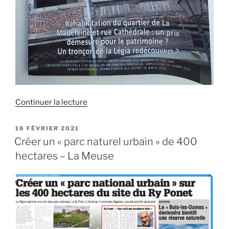
de
Continuer la lecture
« À
la
PUBLIÉ
18 FÉVRIER 2021
LE
découverte
Créer un « parc naturel urbain » de 400
du
hectares – La Meuse
patrimoine
du
Parc
du
Ry-
Ponet