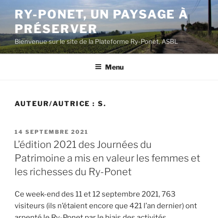
Aller
RY-PONET, UN PAYSAGE À
au
PRÉSERVER
contenu
principal
Bienvenue sur le site de la Plateforme Ry-Ponet, ASBL
Menu
AUTEUR/AUTRICE :
S.
PUBLIÉ
14 SEPTEMBRE 2021
LE
L’édition 2021 des Journées du
Patrimoine a mis en valeur les femmes et
les richesses du Ry-Ponet
Ce week-end des 11 et 12 septembre 2021, 763
visiteurs (ils n’étaient encore que 421 l’an dernier) ont
arpenté le Ry-Ponet par le biais des activités