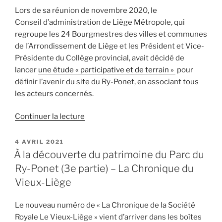
Lors de sa réunion de novembre 2020, le
Conseil d’administration de Liège Métropole, qui
regroupe les 24 Bourgmestres des villes et communes
de l’Arrondissement de Liège et les Président et Vice-
Présidente du Collège provincial, avait décidé de
lancer
une étude « participative et de terrain »
pour
définir l’avenir du site du Ry-Ponet, en associant tous
les acteurs concernés.
de
Continuer la lecture
« L’étude
sur
PUBLIÉ
4 AVRIL 2021
LE
le
À la découverte du patrimoine du Parc du
parc
Ry-Ponet (3e partie) – La Chronique du
du
Vieux-Liège
Ry-
Ponet
Le nouveau numéro de « La Chronique de la Société
a
Royale Le Vieux-Liège » vient d’arriver dans les boîtes