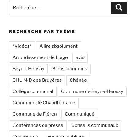
Recherche
Recher
pour
:
RECHERCHE PAR THÈME
*Vidéos*
A lire absolument
Arrondissement de Liège
avis
Beyne-Heusay
Biens communs
CHU N-D des Bruyères
Chênée
Collège communal
Commune de Beyne-Heusay
Commune de Chaudfontaine
Commune de Fléron
Communiqué
Conférences de presse
Conseils communaux
Coopérative
Enquête publique