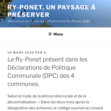
Aller
RY-PONET, UN PAYSAGE À
au
PRÉSERVER
contenu
principal
Bienvenue sur le site de la Plateforme Ry-Ponet, ASBL
Menu
PUBLIÉ
19 MARS 2025
PAR
S.
LE
Le Ry-Ponet présent dans les
Déclarations de Politique
Communale (DPC) des 4
communes.
Selon le Code de la démocratie locale et de la
décentralisation : « Dans les deux mois après la
désignation des échevins, le collège soumet au conseil