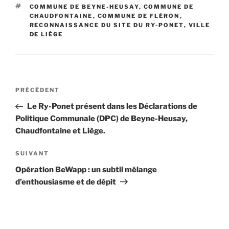
ÉTIQUETTES
COMMUNE DE BEYNE-HEUSAY
,
COMMUNE DE
CHAUDFONTAINE
,
COMMUNE DE FLÉRON
,
RECONNAISSANCE DU SITE DU RY-PONET
,
VILLE
DE LIÈGE
Navigation
Article
PRÉCÉDENT
de
précédent
Le Ry-Ponet présent dans les Déclarations de
l’article
Politique Communale (DPC) de Beyne-Heusay,
Chaudfontaine et Liège.
Article
SUIVANT
suivant
Opération BeWapp : un subtil mélange
d’enthousiasme et de dépit